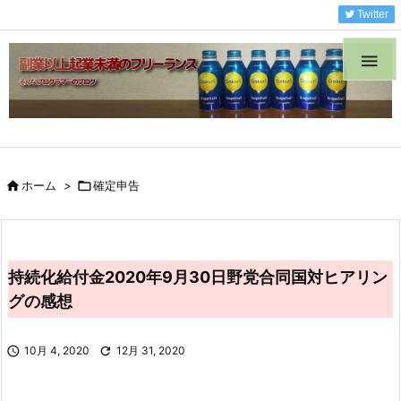
Twitter


ホーム
>

確定申告
持続化給付金2020年9月30日野党合同国対ヒアリン
グの感想

10月 4, 2020

12月 31, 2020