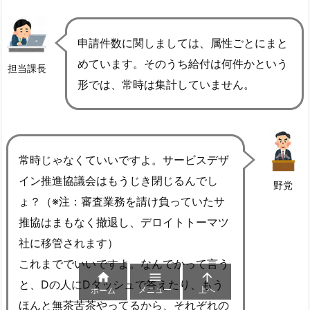
申請件数に関しましては、属性ごとにまと
めています。そのうち給付は何件かという
担当課長
形では、常時は集計していません。
常時じゃなくていいですよ。サービスデザ
イン推進協議会はもうじき閉じるんでし
野党
ょ？（※注：審査業務を請け負っていたサ
推協はまもなく撤退し、デロイトトーマツ
社に移管されます）
これまででいいですよ。なんでかって言う



と、Dの人にDダッシュで答えたり、もう
メニュー
上へ
ホーム
ほんと無茶苦茶やってるから、それぞれの