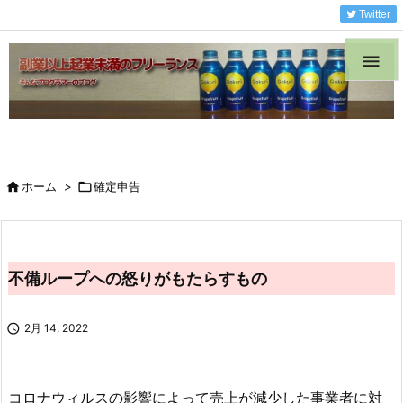
Twitter


ホーム
>

確定申告
不備ループへの怒りがもたらすもの

2月 14, 2022
コロナウィルスの影響によって売上が減少した事業者に対