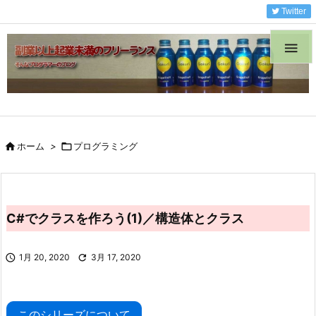
Twitter


ホーム
>

プログラミング
C#でクラスを作ろう(1)／構造体とクラス

1月 20, 2020

3月 17, 2020
このシリーズについて