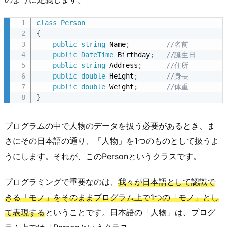
class
Person
{
public
string
 Name
;
//名前
public
DateTime
 Birthday
;
//誕生日
public
string
 Address
;
//住所
public
double
 Height
;
//身長
public
double
 Weight
;
//体重
}
プログラムの中で人物のデータを扱う必要があるとき、ま
さにその日本語の通り、「人物」を1つのものとして扱うよ
うにします。それが、このPersonというクラスです。
プログラミングで重要なのは、
我々が日本語として認識で
きる「モノ」をそのままプログラム上で1つの「モノ」とし
て表現する
ということです。日本語の「人物」は、プログ