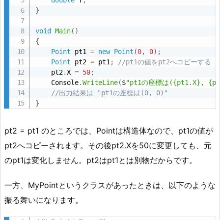
}
void
Main
(
)
{
Point
 pt1 
=
new
Point
(
0
,
0
)
;
Point
 pt2 
=
 pt1
;
//pt1の値をpt2へコピーする
    pt2
.
X 
=
50
;
    Console
.
WriteLine
(
$
"pt1の座標は({pt1.X}, {pt
//出力結果は "pt1の座標は(0, 0)"
}
pt2 = pt1 のところでは、Pointは構造体なので、pt1の値が
pt2へコピーされます。その後pt2.Xを50に変更しても、元
のpt1は変化しません。pt2はpt1とは別物だからです。
一方、MyPointというクラスがあったときは、以下のような
振る舞いになります。