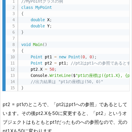
//MyPointクラスの例
class
MyPoint
{
double
 X
;
double
 Y
;
}
void
Main
(
)
{
Point
 pt1 
=
new
Point
(
0
,
0
)
;
Point
 pt2 
=
 pt1
;
//pt2はpt1への参照であるとす
    pt2
.
X 
=
50
;
    Console
.
WriteLine
(
$
"pt1の座標は({pt1.X}, {pt
//出力結果は "pt1の座標は(50, 0)"
}
pt2 = pt1のところで、「pt2はpt1への参照」であるとして
います。その後pt2.Xを50に変更すると、「pt2」というオ
ブジェクトはもともとpt1だったものへの参照なので、元の
pt1.Xも50に変わります。