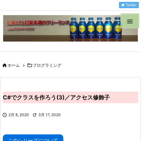
Twitter


ホーム
>

プログラミング
C#でクラスを作ろう(3)／アクセス修飾子

2月 8, 2020

3月 17, 2020
このシリーズについて