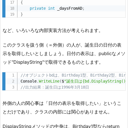
{
private
int
 _daysFromAD
;
}
など、いろいろな内部実装方法が考えられます。
このクラスを扱う側（＝外側）の人が、誕生日の日付の表
示を取得したいとしましょう。日付の表示は、publicなメソ
ッド"DisplayString"で取得できるものとします。
//オブジェクトbdは、Birthday1型、Birthday2型、Bi
Console
.
WriteLine
(
$
"誕生日は{bd.DisplayString()}
//出力結果：誕生日は1996年3月18日
外側の人の関心事は「日付の表示を取得したい」というこ
とだけであり、クラスの内部には関心がありません。
DisplayStringメソッドの中身は、Birthday1型ならreturn