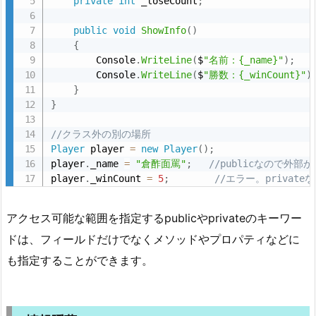
private
int
 _loseCount
;
public
void
ShowInfo
(
)
{
        Console
.
WriteLine
(
$
"名前：{_name}"
)
;
        Console
.
WriteLine
(
$
"勝数：{_winCount}"
)
}
}
//クラス外の別の場所
Player
 player 
=
new
Player
(
)
;
player
.
_name 
=
"倉酢面罵"
;
//publicなので外
player
.
_winCount 
=
5
;
//エラー。priva
アクセス可能な範囲を指定するpublicやprivateのキーワー
ドは、フィールドだけでなくメソッドやプロパティなどに
も指定することができます。