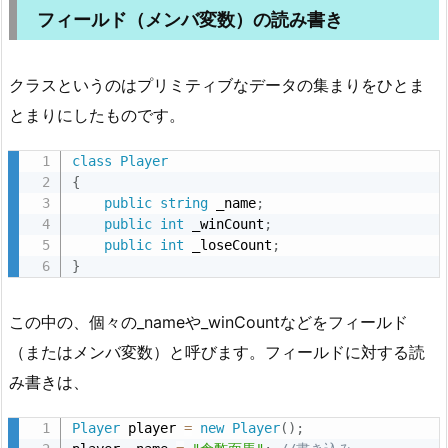
フィールド（メンバ変数）の読み書き
クラスというのはプリミティブなデータの集まりをひとま
とまりにしたものです。
class
Player
{
public
string
 _name
;
public
int
 _winCount
;
public
int
 _loseCount
;
}
この中の、個々の_nameや_winCountなどをフィールド
（またはメンバ変数）と呼びます。フィールドに対する読
み書きは、
Player
 player 
=
new
Player
(
)
;