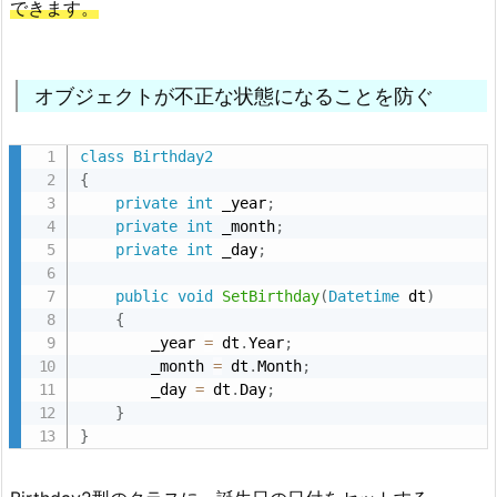
できます。
オブジェクトが不正な状態になることを防ぐ
class
Birthday2
{
private
int
 _year
;
private
int
 _month
;
private
int
 _day
;
public
void
SetBirthday
(
Datetime
 dt
)
{
        _year 
=
 dt
.
Year
;
        _month 
=
 dt
.
Month
;
        _day 
=
 dt
.
Day
;
}
}