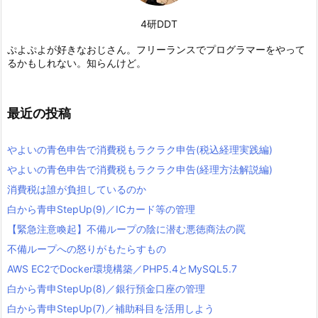
4研DDT
ぷよぷよが好きなおじさん。フリーランスでプログラマーをやって
るかもしれない。知らんけど。
最近の投稿
やよいの青色申告で消費税もラクラク申告(税込経理実践編)
やよいの青色申告で消費税もラクラク申告(経理方法解説編)
消費税は誰が負担しているのか
白から青申StepUp(9)／ICカード等の管理
【緊急注意喚起】不備ループの陰に潜む悪徳商法の罠
不備ループへの怒りがもたらすもの
AWS EC2でDocker環境構築／PHP5.4とMySQL5.7
白から青申StepUp(8)／銀行預金口座の管理
白から青申StepUp(7)／補助科目を活用しよう