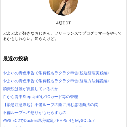
4研DDT
ぷよぷよが好きなおじさん。フリーランスでプログラマーをやって
るかもしれない。知らんけど。
最近の投稿
やよいの青色申告で消費税もラクラク申告(税込経理実践編)
やよいの青色申告で消費税もラクラク申告(経理方法解説編)
消費税は誰が負担しているのか
白から青申StepUp(9)／ICカード等の管理
【緊急注意喚起】不備ループの陰に潜む悪徳商法の罠
不備ループへの怒りがもたらすもの
AWS EC2でDocker環境構築／PHP5.4とMySQL5.7