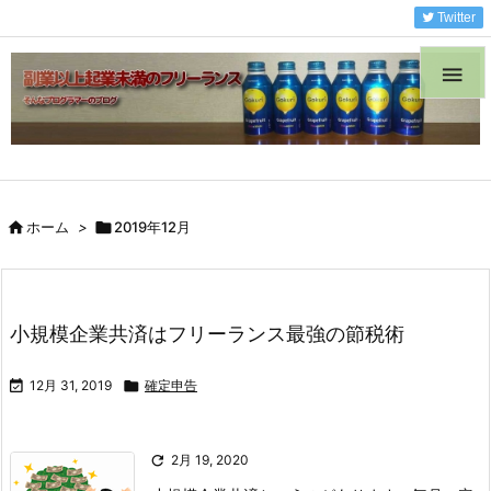
Twitter


ホーム
>

2019年12月
小規模企業共済はフリーランス最強の節税術

12月 31, 2019

確定申告

2月 19, 2020