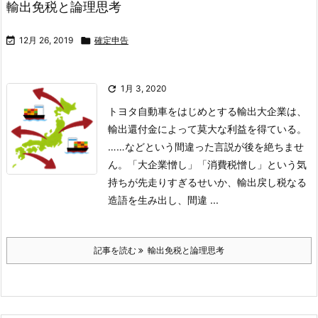
輸出免税と論理思考

12月 26, 2019

確定申告

1月 3, 2020
トヨタ自動車をはじめとする輸出大企業は、
輸出還付金によって莫大な利益を得ている。
……などという間違った言説が後を絶ちませ
ん。
「大企業憎し」「消費税憎し」という気
持ちが先走りすぎるせいか、輸出戻し税なる
造語を生み出し、間違 ...
記事を読む
輸出免税と論理思考