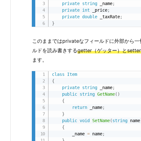
private
string
 _name
;
private
int
 _price
;
private
double
 _taxRate
;
}
このままではprivateなフィールドに外部から一
ルドを読み書きする
getter（ゲッター）とset
ます。
class
Item
{
private
string
 _name
;
public
string
GetName
(
)
{
return
 _name
;
}
public
void
SetName
(
string
 name
{
        _name 
=
 name
;
}