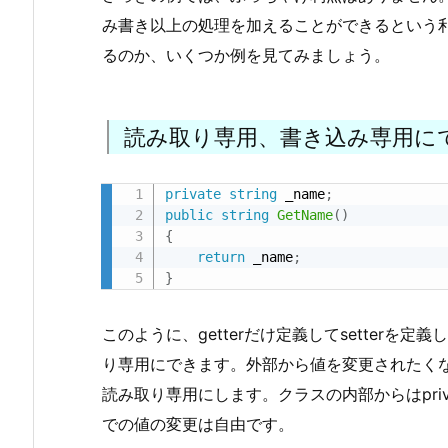
み書き以上の処理を加えることができるという
るのか、いくつか例を見てみましょう。
読み取り専用、書き込み専用に
private
string
 _name
;
public
string
GetName
(
)
{
return
 _name
;
}
このように、getterだけ定義してsetterを
り専用にできます。外部から値を変更されたくない
読み取り専用にします。クラスの内部からはpri
での値の変更は自由です。