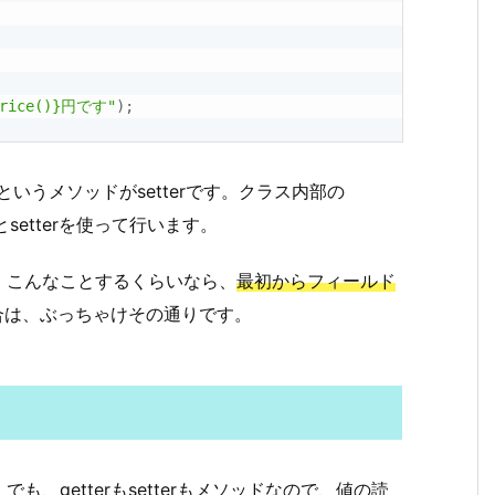
Price()}円です"
)
;
XXX"というメソッドがsetterです。クラス内部の
とsetterを使って行います。
こんなことするくらいなら、
最初からフィールド
合は、ぶっちゃけその通りです。
、getterもsetterもメソッドなので、値の読