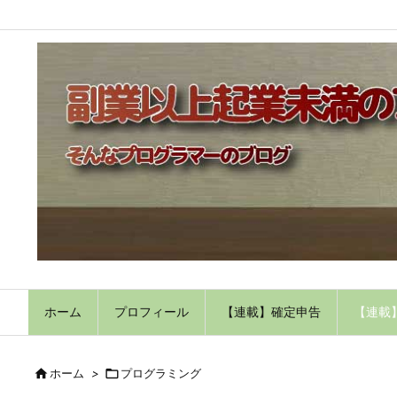
ホーム
プロフィール
【連載】確定申告
【連載

ホーム
>

プログラミング