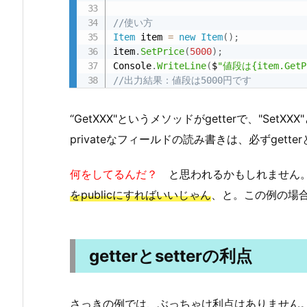
//使い方
Item
 item 
=
new
Item
(
)
;
item
.
SetPrice
(
5000
)
;
Console
.
WriteLine
(
$
"値段は{item.Get
//出力結果：値段は5000円です
“GetXXX"というメソッドがgetterで、"Set
privateなフィールドの読み書きは、必ずgetter
何をしてるんだ？
と思われるかもしれません。
をpublicにすればいいじゃん
、と。この例の場
getterとsetterの利点
さっきの例では、ぶっちゃけ利点はありません。でも