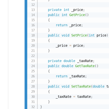
private
int
 _price
;
public
int
GetPrice
(
)
{
return
 _price
;
}
public
void
SetPrice
(
int
 price
)
{
        _price 
=
 price
;
}
private
double
 _taxRate
;
public
double
GetTaxRate
(
)
{
return
 _taxRate
;
}
public
void
SetTaxRate
(
double
 t
{
        _taxRate 
=
 taxRate
;
}
}