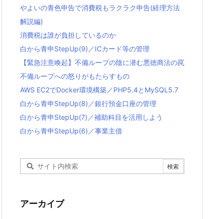
やよいの青色申告で消費税もラクラク申告(経理方法
解説編)
消費税は誰が負担しているのか
白から青申StepUp(9)／ICカード等の管理
【緊急注意喚起】不備ループの陰に潜む悪徳商法の罠
不備ループへの怒りがもたらすもの
AWS EC2でDocker環境構築／PHP5.4とMySQL5.7
白から青申StepUp(8)／銀行預金口座の管理
白から青申StepUp(7)／補助科目を活用しよう
白から青申StepUp(6)／事業主借
アーカイブ