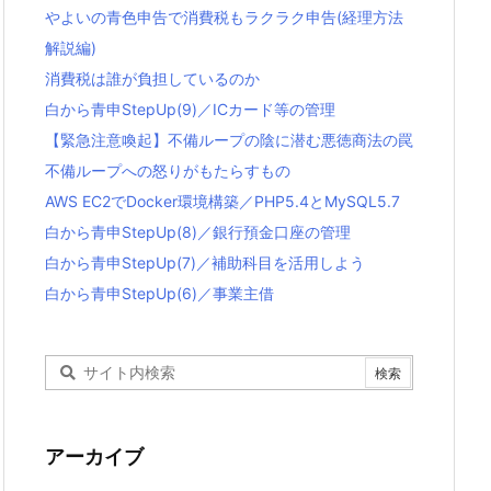
やよいの青色申告で消費税もラクラク申告(経理方法
解説編)
消費税は誰が負担しているのか
白から青申StepUp(9)／ICカード等の管理
【緊急注意喚起】不備ループの陰に潜む悪徳商法の罠
不備ループへの怒りがもたらすもの
AWS EC2でDocker環境構築／PHP5.4とMySQL5.7
白から青申StepUp(8)／銀行預金口座の管理
白から青申StepUp(7)／補助科目を活用しよう
白から青申StepUp(6)／事業主借
アーカイブ