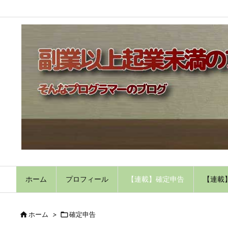
ホーム
プロフィール
【連載】確定申告
【連載

ホーム
>

確定申告