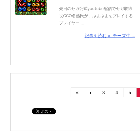
先日のセガ公式youtube配信でセガ取締
役CCO名越氏が、ぷよぷよをプレイする
プレイヤー ...
記事を読む
チーズ牛 ...
«
‹
3
4
5