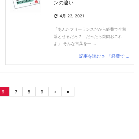
ンの違い

4月 23, 2021
「あんたフリーランスだから経費で全額
落とせるだろ？ だったら焼肉おごれ
よ」 そんな言葉を一 ...
記事を読む
「経費で ...
6
7
8
9
›
»