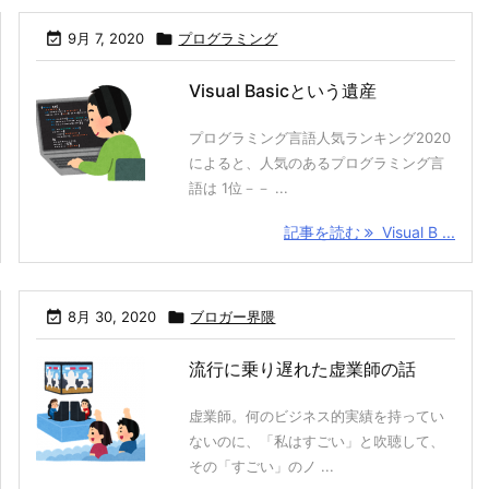

9月 7, 2020

プログラミング
Visual Basicという遺産
プログラミング言語人気ランキング2020
によると、人気のあるプログラミング言
語は 1位－－ ...
記事を読む
Visual B ...

8月 30, 2020

ブロガー界隈
流行に乗り遅れた虚業師の話
虚業師。何のビジネス的実績を持ってい
ないのに、「私はすごい」と吹聴して、
その「すごい」のノ ...