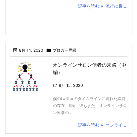
記事を読む
流行に乗 ...

8月 14, 2020

ブロガー界隈
オンラインサロン信者の末路（中
編）

8月 15, 2020
僕のtwitterのタイムラインに現れた異質
の存在、K氏。彼もまた、オンラインサロ
ン界隈の ...
記事を読む
オンライ ...