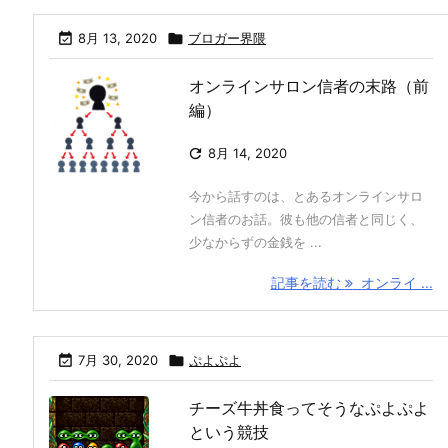

8月 13, 2020

ブロガー界隈
オンラインサロン信者の末路（前
編）

8月 14, 2020
今から話すのは、とあるオンラインサロ
ン信者のお話。彼も他の信者と同じく、
少なからずの金銭を ...
記事を読む
オンライ ...

7月 30, 2020

ぷよぷよ
チーズ牛丼食ってそうなぷよぷよ
という競技