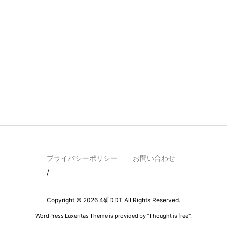
プライバシーポリシー
お問い合わせ
Copyright ©
2026
4研DDT
All Rights Reserved.
WordPress Luxeritas Theme is provided by "
Thought is free
".