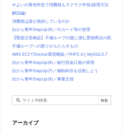
やよいの青色申告で消費税もラクラク申告(経理方法
解説編)
消費税は誰が負担しているのか
白から青申StepUp(9)／ICカード等の管理
【緊急注意喚起】不備ループの陰に潜む悪徳商法の罠
不備ループへの怒りがもたらすもの
AWS EC2でDocker環境構築／PHP5.4とMySQL5.7
白から青申StepUp(8)／銀行預金口座の管理
白から青申StepUp(7)／補助科目を活用しよう
白から青申StepUp(6)／事業主借
アーカイブ