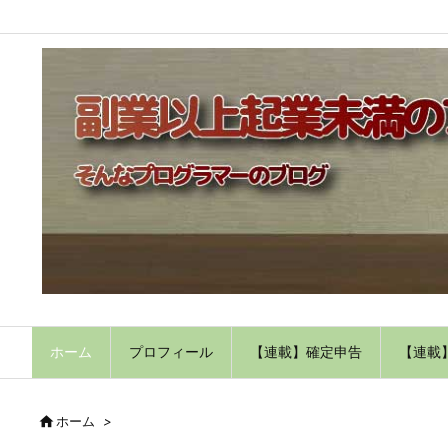
ホーム
プロフィール
【連載】確定申告
【連載

ホーム
>