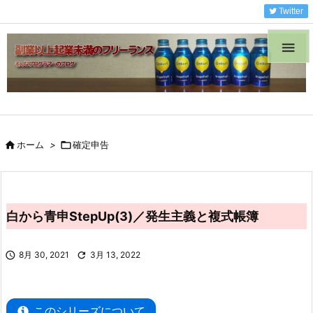
Twitter


ホーム
>

確定申告
白から青申StepUp(3)／発生主義と複式帳簿

8月 30, 2021

3月 13, 2022
このシリーズについて