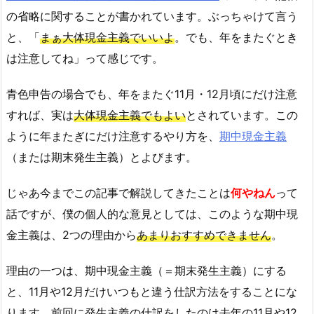
の省略に関することが書かれています。ぶっちゃけて言う
と、「
まぁ大体現金主義でいいよ
。でも、年をまたぐとき
は注意してね」って感じです。
青色申告の場合でも、年をまたぐ11月・12月頃にだけ注意
すれば、実は
大体現金主義でもよい
とされています。この
ように年またぎにだけ注意するやり方を、
期中現金主義
（または期末発生主義）とよびます。
じゃあ今までこの記事で解説してきたことは
何やねん
って
話ですが、僕の個人的な意見としては、このような期中現
金主義は、2つの理由から
あまりおすすめできません
。
理由の一つは、期中現金主義（＝期末発生主義）にする
と、11月や12月だけいつもと違う仕訳方法をすることにな
ります。前回に発生主義の仕訳をしたのは去年の11月や12