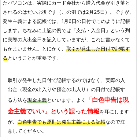
たパソコンは、実際にカード会社から購入代金が引き落と
されるのはだいぶ後です（この例では2月25日）。ですが、
発生主義による記帳では、1月6日の日付でこのように記帳
します。ちなみに上記の例では「支払・入金日」という列
に実際の入出金日を記入していますが、これは書かなくて
もかまいません。とにかく、
取引が発生した日付で記帳す
る
ということが重要です。
取引が発生した日付で記帳するのではなく、実際の入
出金（現金の出入りや預金の出入り）の日付で記帳す
「白色申告は現
る方法を
現金主義
といいます。よく
金主義でいい」という誤った情報
を耳にします
が、
白色申告でも原則は発生主義による記帳
なので注
意してください。