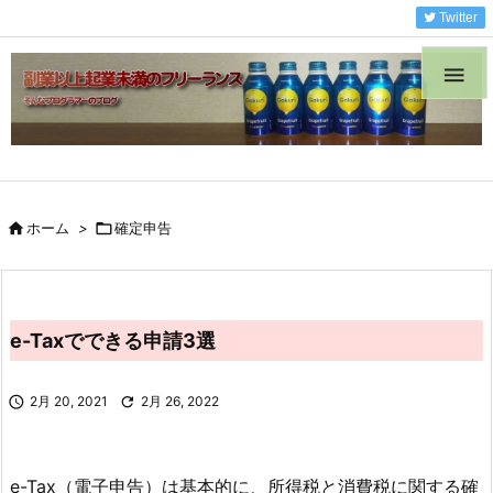
Twitter


ホーム
>

確定申告
e-Taxでできる申請3選

2月 20, 2021

2月 26, 2022
e-Tax（電子申告）は基本的に、所得税と消費税に関する確