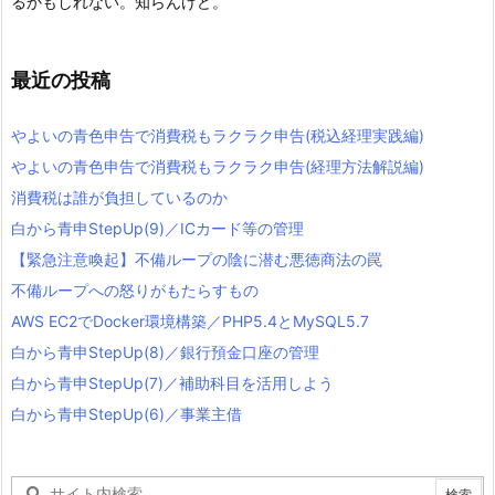
るかもしれない。知らんけど。
最近の投稿
やよいの青色申告で消費税もラクラク申告(税込経理実践編)
やよいの青色申告で消費税もラクラク申告(経理方法解説編)
消費税は誰が負担しているのか
白から青申StepUp(9)／ICカード等の管理
【緊急注意喚起】不備ループの陰に潜む悪徳商法の罠
不備ループへの怒りがもたらすもの
AWS EC2でDocker環境構築／PHP5.4とMySQL5.7
白から青申StepUp(8)／銀行預金口座の管理
白から青申StepUp(7)／補助科目を活用しよう
白から青申StepUp(6)／事業主借