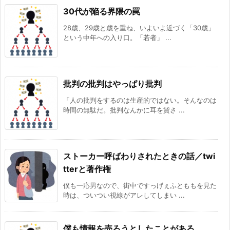
30代が陥る界隈の罠
28歳、29歳と歳を重ね、いよいよ近づく「30歳」
という中年への入り口。「若者」 ...
批判の批判はやっぱり批判
「人の批判をするのは生産的ではない。そんなのは
時間の無駄だ。批判なんかに耳を貸さ ...
ストーカー呼ばわりされたときの話／twi
tterと著作権
僕も一応男なので、街中ですっげぇふとももを見た
時は、ついつい視線がアレしてしまい ...
僕も情報を売ろうとしたことがある