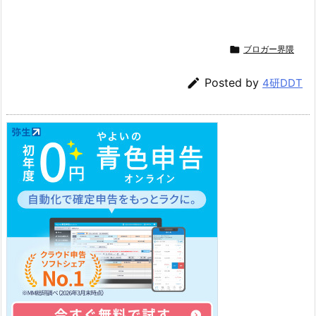

ブロガー界隈

Posted by
4研DDT