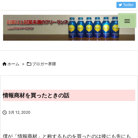
Twitter


ホーム
>

ブロガー界隈
情報商材を買ったときの話

3月 12, 2020
僕が「情報商材」と称するものを買ったのは後にも先にも