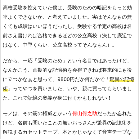
高校受験を控えていた僕は、受験のための暗記をもっと効
率よくできないか、と考えていました。実はそんなもの無
くても成績はいいほうだったし、受験する予定の高校は名
前さえ書ければ合格できるほどの公立高校（決して底辺で
はなく、中堅くらい。公立高校ってそんなもん）。
だから、一応「受験のため」という名目ではあったけど、
なんかこう、画期的な記憶術を会得できれば将来的にも役
に立つかなぁと思って、9800円だか何だかで「
驚異の記憶
術
」ってやつを買いました。いや、親に買ってもらいまし
た。これで記憶の奥義が身に付くかもしれない！
モノは、その筋の権威とかいう
何山何之助
だったか忘れた
けど、名前も聞いたことの無いおっさんが驚異の記憶術を
解説するカセットテープ。本とかじゃなくて音声テープな