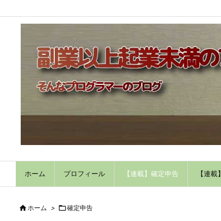
ホーム
プロフィール
【連載】確定申告
【連載

ホーム
>

確定申告