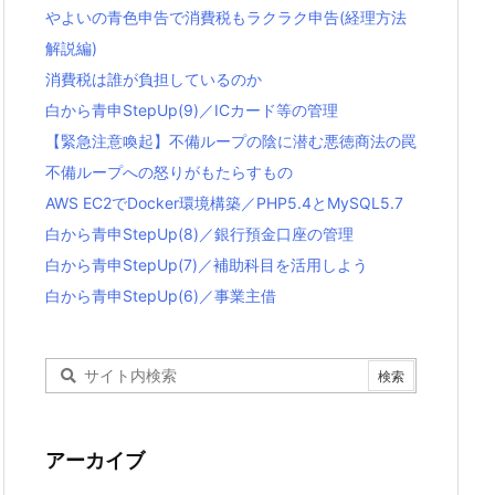
やよいの青色申告で消費税もラクラク申告(経理方法
解説編)
消費税は誰が負担しているのか
白から青申StepUp(9)／ICカード等の管理
【緊急注意喚起】不備ループの陰に潜む悪徳商法の罠
不備ループへの怒りがもたらすもの
AWS EC2でDocker環境構築／PHP5.4とMySQL5.7
白から青申StepUp(8)／銀行預金口座の管理
白から青申StepUp(7)／補助科目を活用しよう
白から青申StepUp(6)／事業主借
アーカイブ