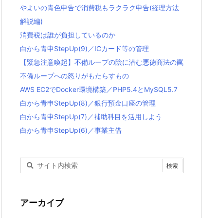
やよいの青色申告で消費税もラクラク申告(経理方法
解説編)
消費税は誰が負担しているのか
白から青申StepUp(9)／ICカード等の管理
【緊急注意喚起】不備ループの陰に潜む悪徳商法の罠
不備ループへの怒りがもたらすもの
AWS EC2でDocker環境構築／PHP5.4とMySQL5.7
白から青申StepUp(8)／銀行預金口座の管理
白から青申StepUp(7)／補助科目を活用しよう
白から青申StepUp(6)／事業主借
アーカイブ