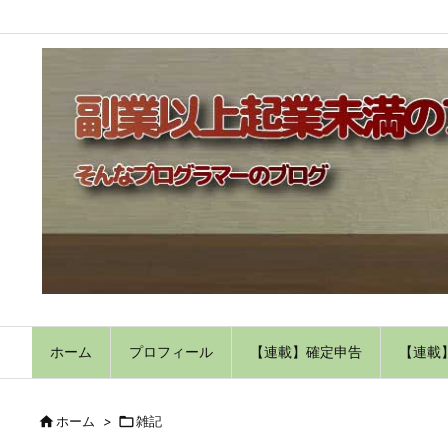
ホーム
プロフィール
【連載】確定申告
【連載

ホーム
>

雑記